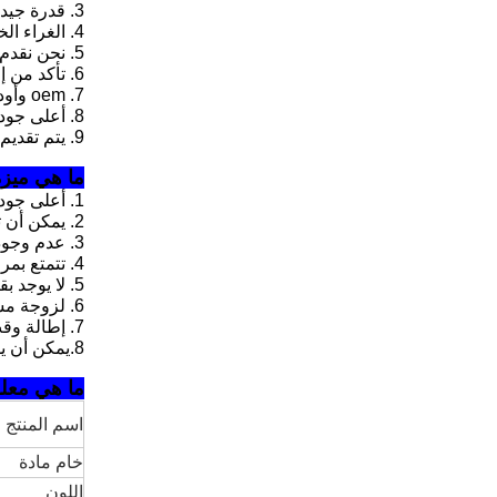
3. قدرة جيدة ضد الكهرباء الساكنة ومقاومة درجات الحرارة العالية.
4. الغراء الخاص بنا يضمن لك المادة اللاصقة الكافية ولكن لا توجد بقايا
5. نحن نقدم عادة 3 ألوان الطباعة بما في ذلك الشعار والمعلومات الأخرى
6. تأكد من إعطاء سماكة كافية وفقًا لمتطلباتك
7. oem وأوديإم متوفرة
8. أعلى جودة عالية مقارنة مع الموردين الآخرين
9. يتم تقديم عينة مجانية
ما هي ميزة
1. أعلى جودة عالية في تصنيع فيلم لاصق بمادة لاصقة مختلفة
2. يمكن أن تحقق سماكة سميكة للغاية وتضمن لزوجة جيدة
3. عدم وجود آثار سلبية على الأسطح.
4. تتمتع بمرونة ممتازة وأقل تغيير في قوة اللصق.
5. لا يوجد بقايا الغراء والظلال.
6. لزوجة مستقرة ، تقشير سهل وقابلية جيدة للبلل.
7. إطالة وقت خدمة منتجاتك
8.
يمكن أن يو
ما هي معلو
اسم المنتج
خام
مادة
اللون