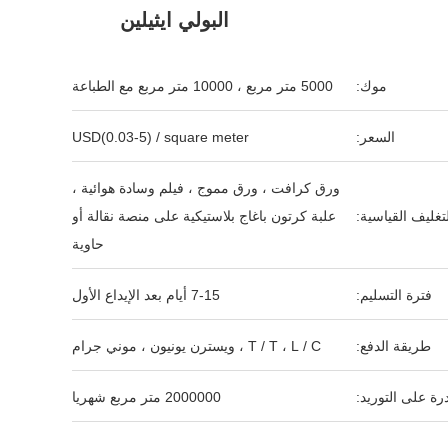
البولي ايثيلين
موك:
5000 متر مربع ، 10000 متر مربع مع الطباعة
السعر:
USD(0.03-5) / square meter
ورق كرافت ، ورق مموج ، فيلم وسادة هوائية ،
لتغليف القياسية:
علبة كرتون باغاج بلاستيكية على منصة نقالة أو
حاوية
فترة التسليم:
7-15 أيام بعد الإيداع الأول
طريقة الدفع:
T / T ، L / C ، ويسترن يونيون ، موني جرام
رة على التوريد:
2000000 متر مربع شهريا