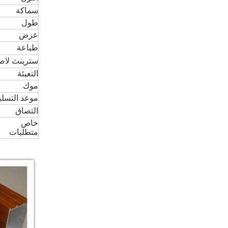
سماكة
طول
عرض
طباعة
سترينث لا
التعبئة
موك
موعد التسلي
التصاق
خاص
متطلبات