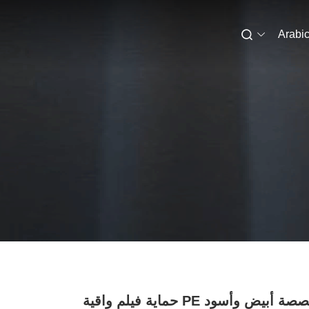
Arabi
طباعة مخصصة أبيض وأسود PE حماية فيلم واقية