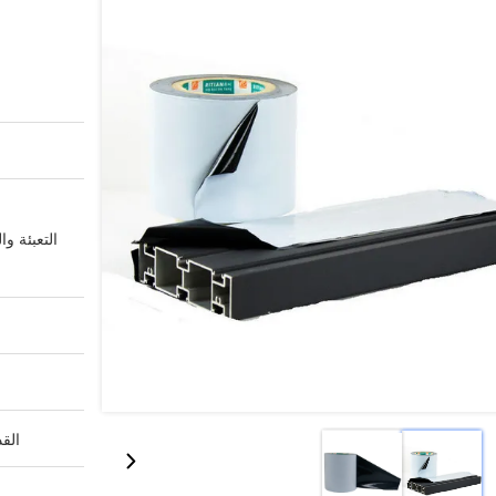
التعبئة وا
القد