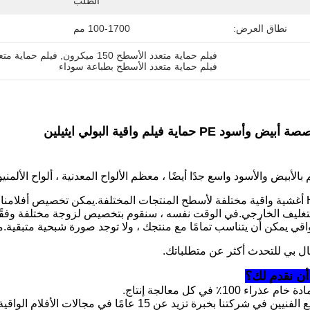
الطلب
نطاق العرض:
100-1700 مم
فيلم حماية متعدد الأسطح 150 ميكرون
, 
فيلم حماية متعدد
فيلم حماية متعدد الأسطح بطباعة سوداء
د PE حماية فيلم واقية البولي ايثيلين
بالأبيض والأسود واسع جدًا أيضًا ، معظم الألواح المعدنية ، ألواح الألمنيو
يوفر HNHN أغشية واقية مختلفة لأسطح المنتجات المختلفة.يمكن تخصيص أفلا
تغليف الخارجي.في الوقت نفسه ، سنقوم بتخصيص لزوجة مختلفة وفقً
واقي يمكن أن يتناسب تمامًا مع منتجك ، ولا توجد صورة شبحية متبقية.
ال بي للتحدث أكثر عن متطلباتك.
 أن نقدم لك؟