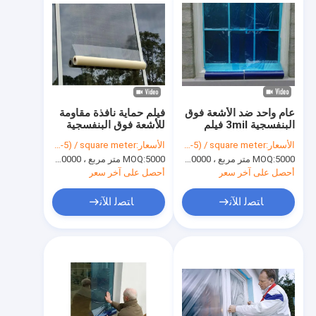
عام واحد ضد الأشعة فوق
فيلم حماية نافذة مقاومة
البنفسجية 3mil فيلم
للأشعة فوق البنفسجية
حماية زجاج النافذة واضح
500 مم 2.5 مل حماية من
الأسعار:
USD(0.03-5) / square meter
الأسعار:
USD(0.03-5) / square meter
التعرض الخارجي
5000 متر مربع ، 10000 متر مربع مع الطباعة
MOQ:
5000 متر مربع ، 10000 متر مربع مع الطباعة
MOQ:
أحصل على آخر سعر
أحصل على آخر سعر
ﺎﺘﺼﻟ ﺍﻶﻧ
ﺎﺘﺼﻟ ﺍﻶﻧ
المنزل
المنتجات
فيديوهات