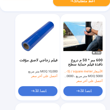
أعط متطلباتك
600 مم * 50 م دروع
فيلم زجاجي لاصق مؤقت
نافذة فيلم حماية سطح
الزجاج المؤقت
الأسعار:
USD(0.03-5) / square meter
10,000 متر مربع
MOQ:
5000 متر مربع ، 10000 متر مربع مع الطباعة
MOQ:
أحصل على آخر سعر
أحصل على آخر سعر
ﺎﺘﺼﻟ ﺍﻶﻧ
ﺎﺘﺼﻟ ﺍﻶﻧ