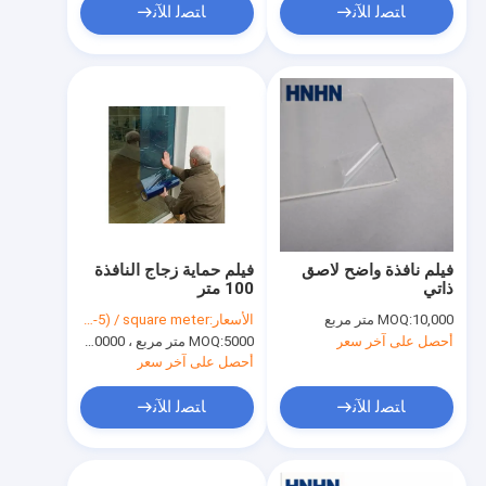
ﺎﺘﺼﻟ ﺍﻶﻧ
ﺎﺘﺼﻟ ﺍﻶﻧ
فيلم نافذة واضح لاصق
فيلم حماية زجاج النافذة
ذاتي
100 متر
10,000 متر مربع
MOQ:
الأسعار:
USD(0.03-5) / square meter
أحصل على آخر سعر
5000 متر مربع ، 10000 متر مربع مع الطباعة
MOQ:
أحصل على آخر سعر
ﺎﺘﺼﻟ ﺍﻶﻧ
ﺎﺘﺼﻟ ﺍﻶﻧ