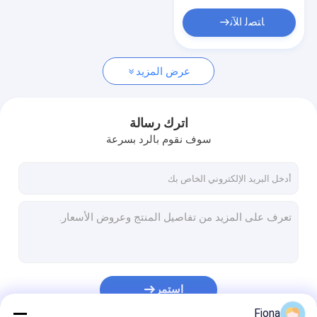
فيلم واقية لوحة ساندويتش
ﺎﺘﺼﻟ ﺍﻶﻧ
شريط حماية ملف البثق
شريط لاصق من الجص
عرض المزيد
اترك رسالة
سوف نقوم بالرد بسرعة
استمر
Fiona