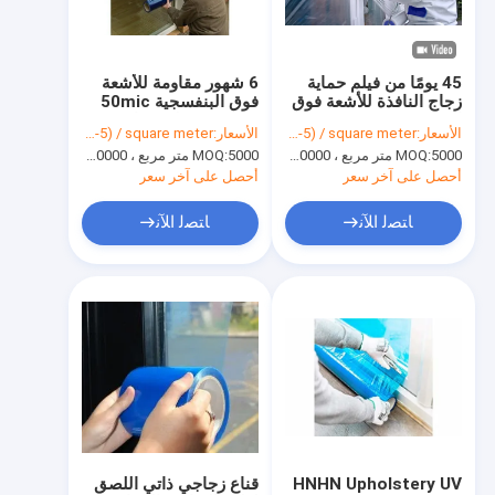
حولنا
جولة في المصنع
45 يومًا من فيلم حماية
6 شهور مقاومة للأشعة
زجاج النافذة للأشعة فوق
فوق البنفسجية 50mic
مراقبة الجودة
البنفسجية 500 مم 100 م
500 قدم فيلم حماية
الأسعار:
USD(0.03-5) / square meter
الأسعار:
USD(0.03-5) / square meter
الزجاج الأزرق الشفاف
5000 متر مربع ، 10000 متر مربع مع الطباعة
MOQ:
5000 متر مربع ، 10000 متر مربع مع الطباعة
MOQ:
اتصل بنا
أحصل على آخر سعر
أحصل على آخر سعر
أخبار
ﺎﺘﺼﻟ ﺍﻶﻧ
ﺎﺘﺼﻟ ﺍﻶﻧ
فيلم حماية متعدد الأسطح
فيلم حماية كونترتوب الرخام
فيلم حماية السجاد
فيلم حماية السجاد السيارات
HNHN Upholstery UV
قناع زجاجي ذاتي اللصق