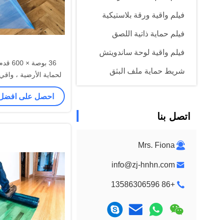
فيلم واقية ورقة بلاستيكية
فيلم حماية ذاتية اللصق
فيلم واقية لوحة ساندويتش
36 بوصة 
شريط حماية ملف البثق
لحماية الأرضية ، وا
أزرق
شريط لاصق من الجص
احصل على افضل
اتصل بنا
Mrs. Fiona
info@zj-hnhn.com
+86 13586306596