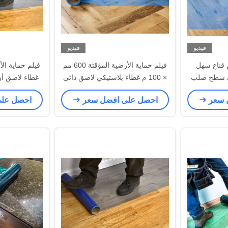
فيديو
فيديو
× 600 قدم قناع سهل
فيلم حماية الأرضية المؤقتة 600 مم
قي سطح صلب
× 100 م غطاء بلاستيكي لاصق ذاتي
غطاء لاصق أز
اللصق
 سعر
احصل على افضل سعر
احصل عل