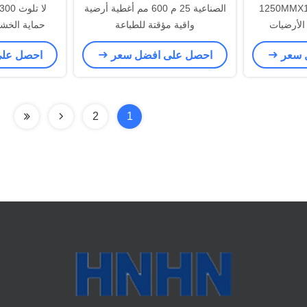
مغلفة 1250MMX1000M 500g /
الصناعية 25 م 600 مم أغطية أرضية
واقية مؤقتة للطباعة
حماية الخش
الأرض
 سعر
احصل على افضل سعر
احصل عل
2
1