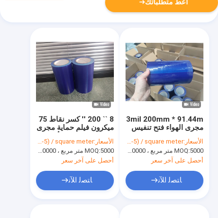
أعط متطلباتك
3mil 200mm * 91.44m
8 `` 200 '' كسر نقاط 75
مجرى الهواء فتح تنفيس
ميكرون فيلم حماية مجرى
فيلم واقية التفاف ضد
الهواء البلاستيك الأزرق
الأسعار:
USD(0.03-5) / square meter
الأسعار:
USD(0.03-5) / square meter
الغبار
PE
5000 متر مربع ، 10000 متر مربع مع الطباعة
MOQ:
5000 متر مربع ، 10000 متر مربع مع الطباعة
MOQ:
أحصل على آخر سعر
أحصل على آخر سعر
ﺎﺘﺼﻟ ﺍﻶﻧ
ﺎﺘﺼﻟ ﺍﻶﻧ