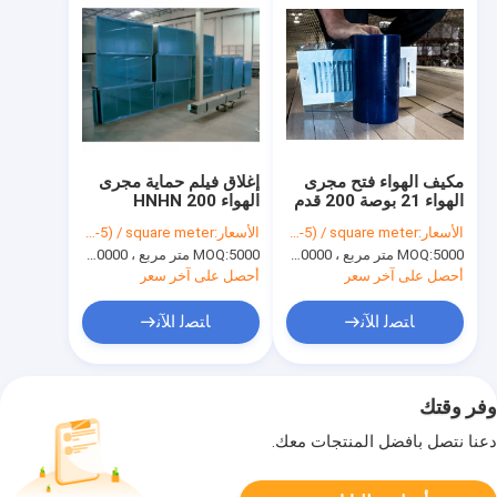
مكيف الهواء فتح مجرى
إغلاق فيلم حماية مجرى
الهواء 21 بوصة 200 قدم
الهواء HNHN 200
HVAC فيلم حماية مجرى
'للتخزين
الأسعار:
USD(0.03-5) / square meter
الأسعار:
USD(0.03-5) / square meter
الهواء
5000 متر مربع ، 10000 متر مربع مع الطباعة
MOQ:
5000 متر مربع ، 10000 متر مربع مع الطباعة
MOQ:
أحصل على آخر سعر
أحصل على آخر سعر
ﺎﺘﺼﻟ ﺍﻶﻧ
ﺎﺘﺼﻟ ﺍﻶﻧ
وفر وقتك
دعنا نتصل بأفضل المنتجات معك.