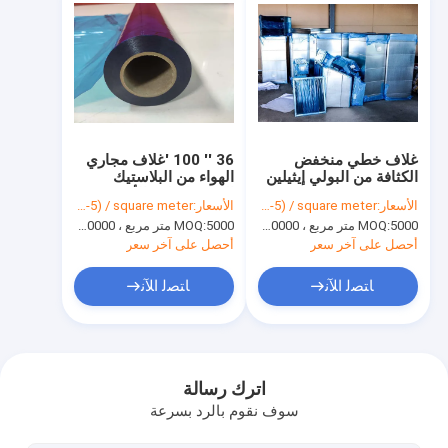
غلاف خطي منخفض
36 '' 100 'غلاف مجاري
الكثافة من البولي إيثيلين
الهواء من البلاستيك
200 قدم 24 بوصة
البولي إيثيلين الأزرق
الأسعار:
USD(0.03-5) / square meter
الأسعار:
USD(0.03-5) / square meter
5000 متر مربع ، 10000 متر مربع مع الطباعة
MOQ:
5000 متر مربع ، 10000 متر مربع مع الطباعة
MOQ:
أحصل على آخر سعر
أحصل على آخر سعر
ﺎﺘﺼﻟ ﺍﻶﻧ
ﺎﺘﺼﻟ ﺍﻶﻧ
المنزل
المنتجات
اترك رسالة
سوف نقوم بالرد بسرعة
فيديوهات