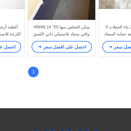
2.5 مل 24 * 200 بناء الحفلات لا
يمكن التخلص منها HNHN 24 "50
أغطية أرضية
 حماية السجاد
'واقي سجاد بلاستيكي ذاتي اللصق
اللزجة للاس
مؤقت للتزيين
فضل سعر
احصل على افضل سعر
احصل ع
1