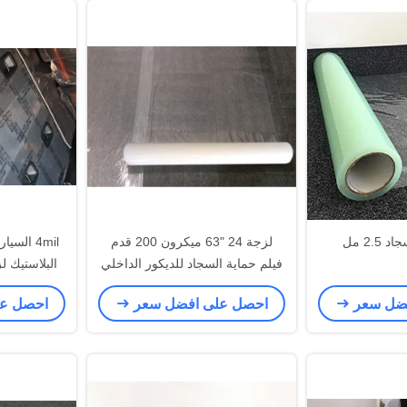
2.5 مل
لزجة 24 "63 ميكرون 200 قدم
4mil الس
فيلم حماية السجاد للديكور الداخلي
البلاستيك ل
فضل سعر
احصل على افضل سعر
احصل ع