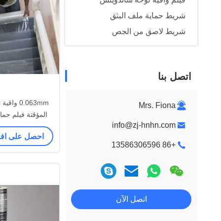
شريط حماية ملف البثق
شريط لاصق من الجص
اتصل بنا
0.063mm و
Mrs. Fiona
المؤقتة فيلم حماي
info@zj-hnhn.com
اللص
احصل على ا
+86 13586306596
اتصل الآن