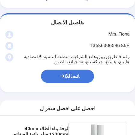
تفاصيل الاتصال
Mrs. Fiona
+86 13586306596
رقم 5 طريق بييزوهانغ الشرقية، منطقة التنمية الاقتصادية
هايينغ، هايينغ، جياكسينغ، تشجيانغ، الصين
ﺎﺘﺼﻟ ﺍﻶﻧ
احصل على افضل سعر ل
لوحة بناء الطلاء 40mic
1230mm فيلم واقية الصفائح