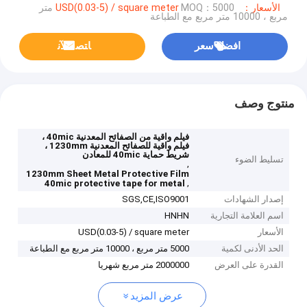
الأسعار：USD(0.03-5) / square meter
MOQ：5000 متر
مربع ، 10000 متر مربع مع الطباعة
افضل سعر
ﺎﺘﺼﻟ ﺍﻶﻧ
منتوج وصف
فيلم واقية من الصفائح المعدنية 40mic ،
فيلم واقية للصفائح المعدنية 1230mm ،
شريط حماية 40mic للمعادن
تسليط الضوء
,
1230mm Sheet Metal Protective Film
,
40mic protective tape for metal
إصدار الشهادات
SGS,CE,ISO9001
اسم العلامة التجارية
HNHN
الأسعار
USD(0.03-5) / square meter
الحد الأدنى لكمية
5000 متر مربع ، 10000 متر مربع مع الطباعة
القدرة على العرض
2000000 متر مربع شهريا
عرض المزيد