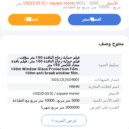
الأسعار：USD(0.03-5) / square meter
MOQ：5000 متر
مربع ، 10000 متر مربع مع الطباعة
افضل سعر
ﺎﺘﺼﻟ ﺍﻶﻧ
منتوج وصف
فيلم حماية زجاج النافذة 100 متر مؤقت ،
فيلم حماية زجاج النافذة 100 متر ، فيلم نافذة
تسليط الضوء
مضاد للكسر 100 متر
,
100m Window Glass Protection Film
,
100m anti break window film
إصدار الشهادات
SGS,CE,ISO9001
اسم العلامة التجارية
HNHN
الأسعار
USD(0.03-5) / square meter
الحد الأدنى لكمية
5000 متر مربع ، 10000 متر مربع مع الطباعة
القدرة على العرض
2000000 متر مربع شهريا
عرض المزيد