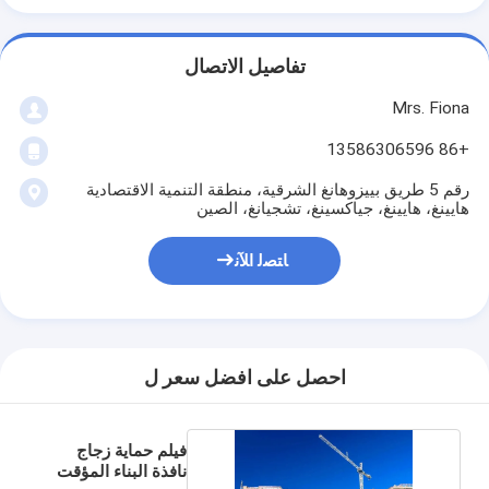
تفاصيل الاتصال
Mrs. Fiona
+86 13586306596
رقم 5 طريق بييزوهانغ الشرقية، منطقة التنمية الاقتصادية
هايينغ، هايينغ، جياكسينغ، تشجيانغ، الصين
ﺎﺘﺼﻟ ﺍﻶﻧ
احصل على افضل سعر ل
فيلم حماية زجاج
نافذة البناء المؤقت