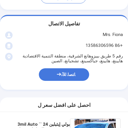
تفاصيل الاتصال
Mrs. Fiona
+86 13586306596
رقم 5 طريق بييزوهانغ الشرقية، منطقة التنمية الاقتصادية
هايينغ، هايينغ، جياكسينغ، تشجيانغ، الصين
ﺎﺘﺼﻟ ﺍﻶﻧ
احصل على افضل سعر ل
بولي إيثيلين 24 `` 3mil Auto