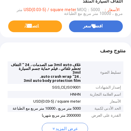
التفاف السيارة المنقذ
الأسعار：USD(0.03-5) / square meter
MOQ：5000 متر
مربع ، 10000 متر مربع مع الطباعة
افضل سعر
ﺎﺘﺼﻟ ﺍﻶﻧ
منتوج وصف
غلاف 3mil auto ضد الصدمات ، 24 '' التفاف
تحطم تلقائي ، فيلم حماية جسم السيارة
تسليط الضوء
3mil
,
,
24'' auto crash wrap
3mil auto body protection film
إصدار الشهادات
SGS,CE,ISO9001
اسم العلامة التجارية
HNHN
الأسعار
USD(0.03-5) / square meter
الحد الأدنى لكمية
5000 متر مربع ، 10000 متر مربع مع الطباعة
القدرة على العرض
2000000 متر مربع شهريا
عرض المزيد