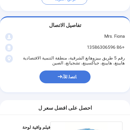
تفاصيل الاتصال
Mrs. Fiona
+86 13586306596
رقم 5 طريق بييزوهانغ الشرقية، منطقة التنمية الاقتصادية
هايينغ، هايينغ، جياكسينغ، تشجيانغ، الصين
ﺎﺘﺼﻟ ﺍﻶﻧ
احصل على افضل سعر ل
فيلم واقية لوحة