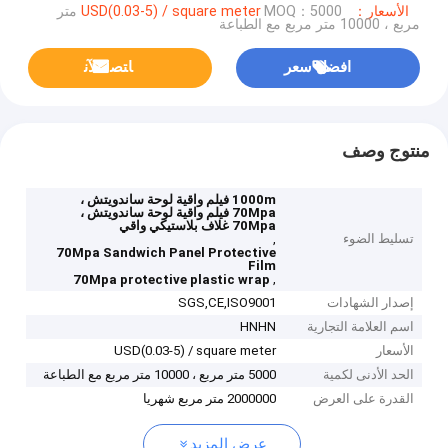
الأسعار：USD(0.03-5) / square meter
MOQ：5000 متر
مربع ، 10000 متر مربع مع الطباعة
افضل سعر
ﺎﺘﺼﻟ ﺍﻶﻧ
منتوج وصف
1000m فيلم واقية لوحة ساندويتش ،
70Mpa فيلم واقية لوحة ساندويتش ،
70Mpa غلاف بلاستيكي واقي
تسليط الضوء
,
70Mpa Sandwich Panel Protective
Film
,
70Mpa protective plastic wrap
إصدار الشهادات
SGS,CE,ISO9001
اسم العلامة التجارية
HNHN
الأسعار
USD(0.03-5) / square meter
الحد الأدنى لكمية
5000 متر مربع ، 10000 متر مربع مع الطباعة
القدرة على العرض
2000000 متر مربع شهريا
عرض المزيد