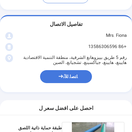
تفاصيل الاتصال
Mrs. Fiona
+86 13586306596
رقم 5 طريق بييزوهانغ الشرقية، منطقة التنمية الاقتصادية
هايينغ، هايينغ، جياكسينغ، تشجيانغ، الصين
ﺎﺘﺼﻟ ﺍﻶﻧ
احصل على افضل سعر ل
طبقة حماية ذاتية اللصق