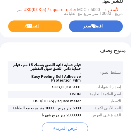
تقشير سهل
الأسعار：USD(0.03-5) / square meter
MOQ：5000 متر
مربع ، 10000 متر مربع مع الطباعة
افضل سعر
ﺎﺘﺼﻟ ﺍﻶﻧ
منتوج وصف
فيلم حماية ذاتية اللصق بسمك 15 مم ، فيلم
حماية ذاتي اللصق سهل التقشير
تسليط الضوء
,
Easy Peeling Self Adhesive
Protection Film
إصدار الشهادات
SGS,CE,ISO9001
اسم العلامة التجارية
HNHN
الأسعار
USD(0.03-5) / square meter
الحد الأدنى لكمية
5000 متر مربع ، 10000 متر مربع مع الطباعة
القدرة على العرض
2000000 متر مربع شهريا
عرض المزيد