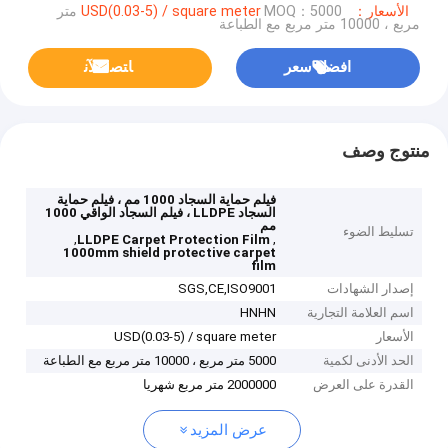
الأسعار：USD(0.03-5) / square meter
MOQ：5000 متر
مربع ، 10000 متر مربع مع الطباعة
افضل سعر
ﺎﺘﺼﻟ ﺍﻶﻧ
منتوج وصف
فيلم حماية السجاد 1000 مم ، فيلم حماية
السجاد LLDPE ، فيلم السجاد الواقي 1000
مم
تسليط الضوء
,
,
LLDPE Carpet Protection Film
1000mm shield protective carpet
film
إصدار الشهادات
SGS,CE,ISO9001
اسم العلامة التجارية
HNHN
الأسعار
USD(0.03-5) / square meter
الحد الأدنى لكمية
5000 متر مربع ، 10000 متر مربع مع الطباعة
القدرة على العرض
2000000 متر مربع شهريا
عرض المزيد