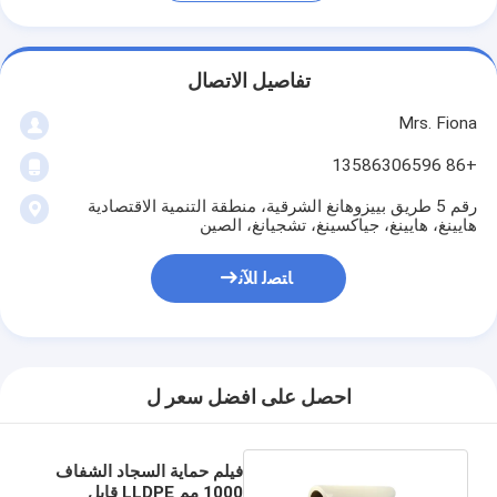
تفاصيل الاتصال
Mrs. Fiona
+86 13586306596
رقم 5 طريق بييزوهانغ الشرقية، منطقة التنمية الاقتصادية
هايينغ، هايينغ، جياكسينغ، تشجيانغ، الصين
ﺎﺘﺼﻟ ﺍﻶﻧ
احصل على افضل سعر ل
فيلم حماية السجاد الشفاف
1000 مم LLDPE قابل