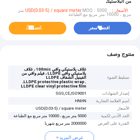
من البلاستيك
الأسعار：USD(0.03-5) / square meter
MOQ：5000 متر
مربع ، 10000 متر مربع مع الطباعة
افضل سعر
ﺎﺘﺼﻟ ﺍﻶﻧ
منتوج وصف
غلاف بلاستيكي واقي 100mic ، غلاف
بلاستيكي واقي LLDPE ، فيلم واقي من
تسليط الضوء
الفينيل الشفاف LLDPE
,
,
LLDPE protective plastic wrap
LLDPE clear vinyl protective film
إصدار الشهادات
SGS,CE,ISO9001
اسم العلامة التجارية
HNHN
الأسعار
USD(0.03-5) / square meter
الحد الأدنى لكمية
5000 متر مربع ، 10000 متر مربع مع الطباعة
القدرة على العرض
2000000 متر مربع شهريا
عرض المزيد