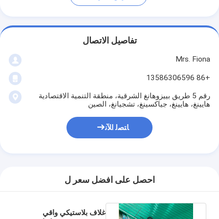
تفاصيل الاتصال
Mrs. Fiona
+86 13586306596
رقم 5 طريق بييزوهانغ الشرقية، منطقة التنمية الاقتصادية
هايينغ، هايينغ، جياكسينغ، تشجيانغ، الصين
ﺎﺘﺼﻟ ﺍﻶﻧ
احصل على افضل سعر ل
غلاف بلاستيكي واقي