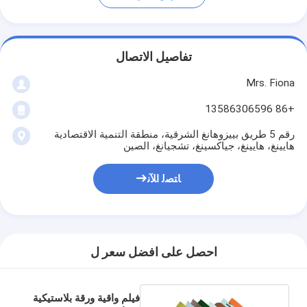
تفاصيل الاتصال
Mrs. Fiona
+86 13586306596
رقم 5 طريق بييزوهانغ الشرقية، منطقة التنمية الاقتصادية
هايينغ، هايينغ، جياكسينغ، تشجيانغ، الصين
ﺎﺘﺼﻟ ﺍﻶﻧ
احصل على افضل سعر ل
فيلم واقية ورقة بلاستيكية