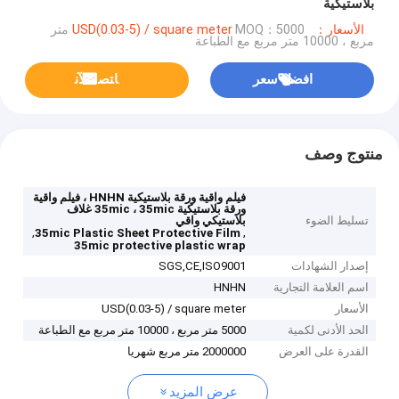
بلاستيكية
الأسعار：USD(0.03-5) / square meter
MOQ：5000 متر
مربع ، 10000 متر مربع مع الطباعة
افضل سعر
ﺎﺘﺼﻟ ﺍﻶﻧ
منتوج وصف
فيلم واقية ورقة بلاستيكية HNHN ، فيلم واقية
ورقة بلاستيكية 35mic ، 35mic غلاف
تسليط الضوء
بلاستيكي واقي
,
,
35mic Plastic Sheet Protective Film
35mic protective plastic wrap
إصدار الشهادات
SGS,CE,ISO9001
اسم العلامة التجارية
HNHN
الأسعار
USD(0.03-5) / square meter
الحد الأدنى لكمية
5000 متر مربع ، 10000 متر مربع مع الطباعة
القدرة على العرض
2000000 متر مربع شهريا
عرض المزيد