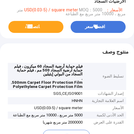
الأرضيات السجاد
الأسعار：USD(0.03-5) / square meter
MOQ：5000 متر
مربع ، 10000 متر مربع مع الطباعة
افضل سعر
ﺎﺘﺼﻟ ﺍﻶﻧ
منتوج وصف
فيلم حماية أرضية السجاد 60 ميكرون ، فيلم
حماية أرضية السجاد 500 مم ، فيلم حماية
السجاد من البولي إيثيلين
تسليط الضوء
,
,
500mm Carpet Floor Protection Film
Polyethylene Carpet Protection Film
إصدار الشهادات
SGS,CE,ISO9001
اسم العلامة التجارية
HNHN
الأسعار
USD(0.03-5) / square meter
الحد الأدنى لكمية
5000 متر مربع ، 10000 متر مربع مع الطباعة
القدرة على العرض
2000000 متر مربع شهريا