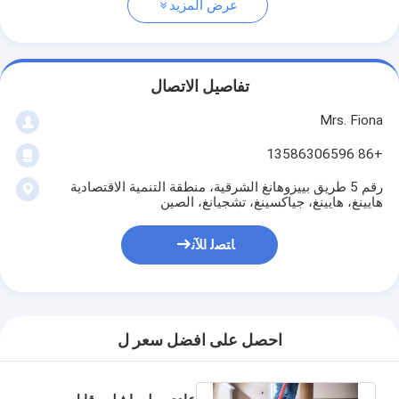
عرض المزيد
تفاصيل الاتصال
Mrs. Fiona
+86 13586306596
رقم 5 طريق بييزوهانغ الشرقية، منطقة التنمية الاقتصادية
هايينغ، هايينغ، جياكسينغ، تشجيانغ، الصين
ﺎﺘﺼﻟ ﺍﻶﻧ
احصل على افضل سعر ل