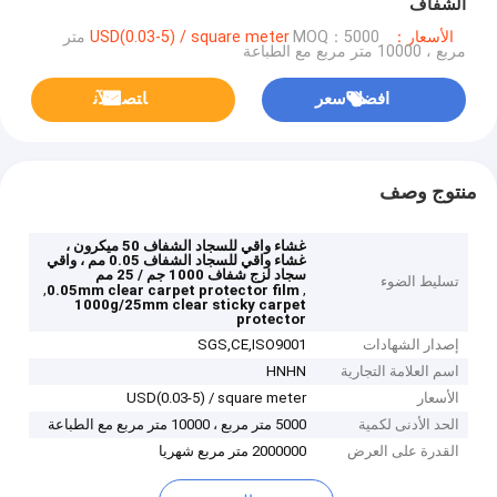
الشفاف
الأسعار：USD(0.03-5) / square meter
MOQ：5000 متر
مربع ، 10000 متر مربع مع الطباعة
افضل سعر
ﺎﺘﺼﻟ ﺍﻶﻧ
منتوج وصف
غشاء واقي للسجاد الشفاف 50 ميكرون ،
غشاء واقي للسجاد الشفاف 0.05 مم ، واقي
سجاد لزج شفاف 1000 جم / 25 مم
تسليط الضوء
,
,
0.05mm clear carpet protector film
1000g/25mm clear sticky carpet
protector
إصدار الشهادات
SGS,CE,ISO9001
اسم العلامة التجارية
HNHN
الأسعار
USD(0.03-5) / square meter
الحد الأدنى لكمية
5000 متر مربع ، 10000 متر مربع مع الطباعة
القدرة على العرض
2000000 متر مربع شهريا