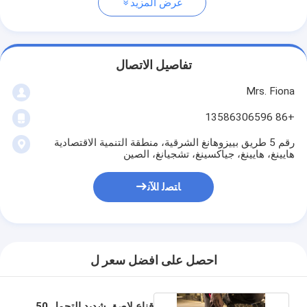
عرض المزيد
تفاصيل الاتصال
Mrs. Fiona
+86 13586306596
رقم 5 طريق بييزوهانغ الشرقية، منطقة التنمية الاقتصادية
هايينغ، هايينغ، جياكسينغ، تشجيانغ، الصين
ﺎﺘﺼﻟ ﺍﻶﻧ
احصل على افضل سعر ل
قناع لاصق شديد التحمل 50